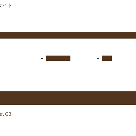
サイト
セリ上場馬
概要
績
,
G3