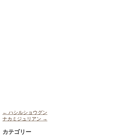
←
ハシルショウグン
ナカミジュリアン
→
カテゴリー