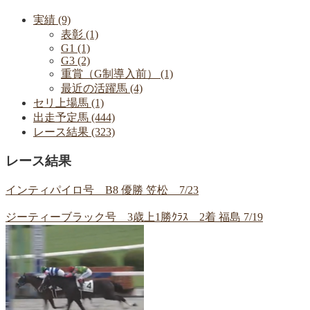
実績 (9)
表彰 (1)
G1 (1)
G3 (2)
重賞（G制導入前） (1)
最近の活躍馬 (4)
セリ上場馬 (1)
出走予定馬 (444)
レース結果 (323)
レース結果
インティパイロ号 B8 優勝 笠松 7/23
ジーティーブラック号 3歳上1勝ｸﾗｽ 2着 福島 7/19