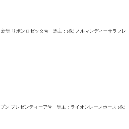
２歳 新馬 リボンロゼッタ号 馬主：(株) ノルマンディーサラブレ
 オープン プレゼンティーア号 馬主：ライオンレースホース (株)