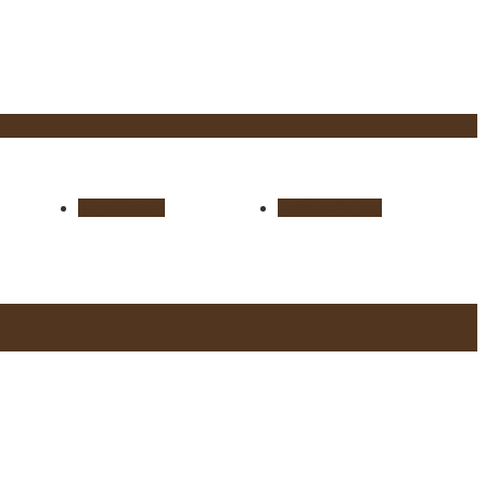
リクルート
お問い合わせ