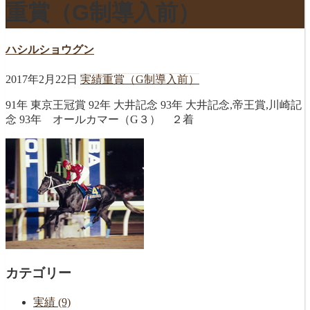
重賞（G制導入前）
ハシルショウグン
2017年2月22日
実績
重賞（G制導入前）
91年 東京王冠賞 92年 大井記念 93年 大井記念,帝王賞,川崎記
念 93年 オールカマー（G３） ２着
カテゴリー
実績 (9)