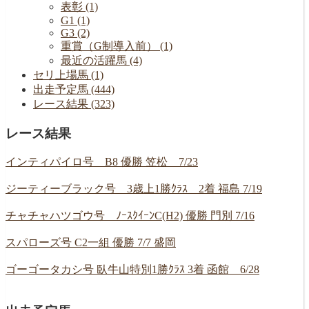
表彰 (1)
G1 (1)
G3 (2)
重賞（G制導入前） (1)
最近の活躍馬 (4)
セリ上場馬 (1)
出走予定馬 (444)
レース結果 (323)
レース結果
インティパイロ号 B8 優勝 笠松 7/23
ジーティーブラック号 3歳上1勝ｸﾗｽ 2着 福島 7/19
チャチャハツゴウ号 ﾉｰｽｸｲｰﾝC(H2) 優勝 門別 7/16
スパローズ号 C2一組 優勝 7/7 盛岡
ゴーゴータカシ号 臥牛山特別1勝ｸﾗｽ 3着 函館 6/28