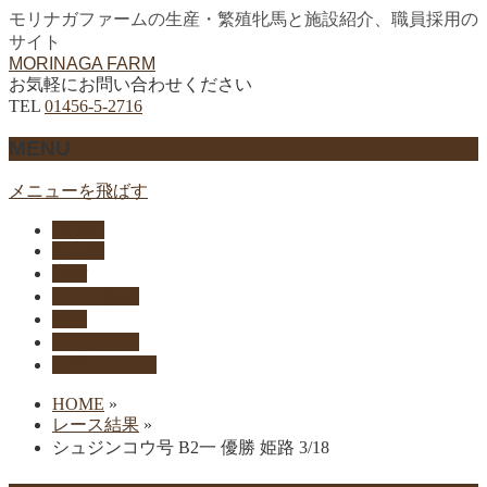
モリナガファームの生産・繁殖牝馬と施設紹介、職員採用の
サイト
MORINAGA FARM
お気軽にお問い合わせください
TEL
01456-5-2716
MENU
メニューを飛ばす
HOME
生産馬
実績
セリ上場馬
概要
リクルート
お問い合わせ
HOME
»
レース結果
»
シュジンコウ号 B2一 優勝 姫路 3/18