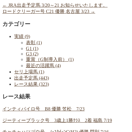
←
JRA出走予定馬 3/20～21 お知らせいたします。
ロードクリーガー号 C21 優勝 名古屋 3/23
→
カテゴリー
実績 (9)
表彰 (1)
G1 (1)
G3 (2)
重賞（G制導入前） (1)
最近の活躍馬 (4)
セリ上場馬 (1)
出走予定馬 (443)
レース結果 (323)
レース結果
インティパイロ号 B8 優勝 笠松 7/23
ジーティーブラック号 3歳上1勝ｸﾗｽ 2着 福島 7/19
チャチャハツゴウ号 ﾉｰｽｸｲｰﾝC(H2) 優勝 門別 7/16