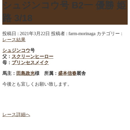
シュジンコウ号 B2一 優勝 姫
路 3/18
投稿日 : 2021年3月22日
投稿者 :
farm-morinaga
カテゴリー :
レース結果
シュジンコウ
号
父：
スクリーンヒーロー
母：
プリンセスメイク
馬主：
田島政光
様 所属：
盛本信春
厩舎
今後とも宜しくお願い致します。
レース詳細へ