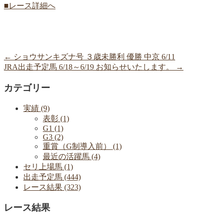
■レース詳細へ
←
ショウサンキズナ号 ３歳未勝利 優勝 中京 6/11
JRA出走予定馬 6/18～6/19 お知らせいたします。
→
カテゴリー
実績 (9)
表彰 (1)
G1 (1)
G3 (2)
重賞（G制導入前） (1)
最近の活躍馬 (4)
セリ上場馬 (1)
出走予定馬 (444)
レース結果 (323)
レース結果