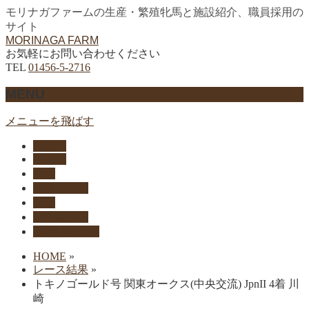
モリナガファームの生産・繁殖牝馬と施設紹介、職員採用の
サイト
MORINAGA FARM
お気軽にお問い合わせください
TEL
01456-5-2716
MENU
メニューを飛ばす
HOME
生産馬
実績
セリ上場馬
概要
リクルート
お問い合わせ
HOME
»
レース結果
»
トキノゴールド号 関東オークス(中央交流) JpnII 4着 川
崎