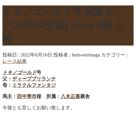
トキノゴールド号 関東オー
クス(中央交流) JpnII 4着 川
崎
投稿日 : 2022年6月16日
投稿者 :
farm-morinaga
カテゴリー :
レース結果
トキノゴールド
号
父：
ディープブリランテ
母：
ミラクルファンタジ
馬主：
田中準市
様 所属：
八木正喜
厩舎
今後とも宜しくお願い致します。