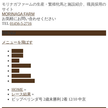
モリナガファームの生産・繁殖牝馬と施設紹介、職員採用の
サイト
MORINAGA FARM
お気軽にお問い合わせください
TEL
01456-5-2716
MENU
メニューを飛ばす
HOME
生産馬
実績
セリ上場馬
概要
リクルート
お問い合わせ
HOME
»
レース結果
»
ビップベリンダ号 2歳未勝利 2着 12/10 中京