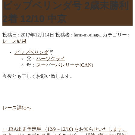
ビップベリンダ号 2歳未勝利
2着 12/10 中京
投稿日 : 2017年12月14日
投稿者 :
farm-morinaga
カテゴリー :
レース結果
ビップベリンダ
号
父：
ハーツクライ
母：
スーパーバレリーナ(CAN)
今後とも宜しくお願い致します。
レース詳細へ
←
JRA出走予定馬 （12/9～12/10) をお知らせいたします。