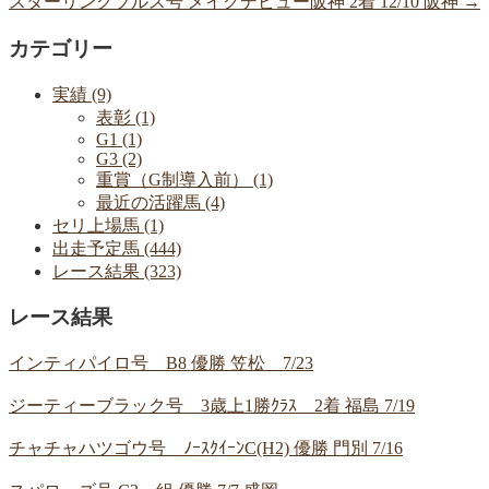
スターリングブルス号 メイクデビュー阪神 2着 12/10 阪神
→
カテゴリー
実績 (9)
表彰 (1)
G1 (1)
G3 (2)
重賞（G制導入前） (1)
最近の活躍馬 (4)
セリ上場馬 (1)
出走予定馬 (444)
レース結果 (323)
レース結果
インティパイロ号 B8 優勝 笠松 7/23
ジーティーブラック号 3歳上1勝ｸﾗｽ 2着 福島 7/19
チャチャハツゴウ号 ﾉｰｽｸｲｰﾝC(H2) 優勝 門別 7/16