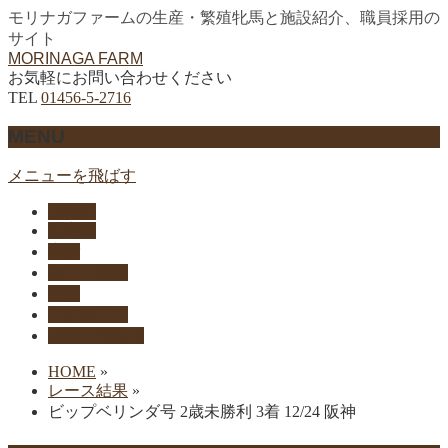
モリナガファームの生産・繁殖牝馬と施設紹介、職員採用の
サイト
MORINAGA FARM
お気軽にお問い合わせください
TEL
01456-5-2716
MENU
メニューを飛ばす
HOME
生産馬
実績
セリ上場馬
概要
リクルート
お問い合わせ
HOME
»
レース結果
»
ビップベリンダ号 2歳未勝利 3着 12/24 阪神