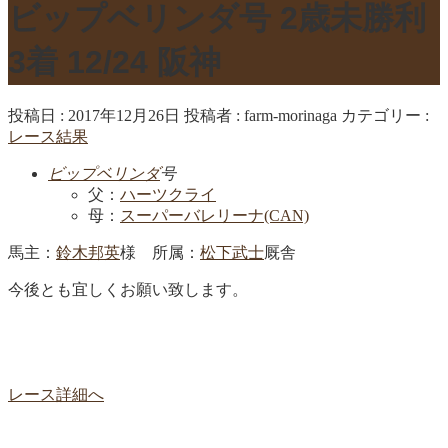
ビップベリンダ号 2歳未勝利
3着 12/24 阪神
投稿日 : 2017年12月26日
投稿者 :
farm-morinaga
カテゴリー :
レース結果
ビップベリンダ
号
父：
ハーツクライ
母：
スーパーバレリーナ(CAN)
馬主：
鈴木邦英
様 所属：
松下武士
厩舎
今後とも宜しくお願い致します。
レース詳細へ