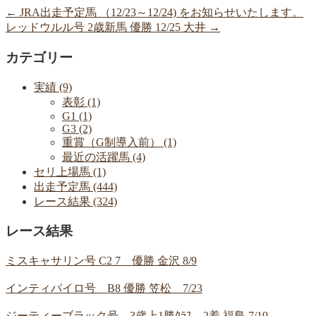
←
JRA出走予定馬 （12/23～12/24) をお知らせいたします。
レッドウルル号 2歳新馬 優勝 12/25 大井
→
カテゴリー
実績 (9)
表彰 (1)
G1 (1)
G3 (2)
重賞（G制導入前） (1)
最近の活躍馬 (4)
セリ上場馬 (1)
出走予定馬 (444)
レース結果 (324)
レース結果
ミスキャサリン号 C2 7 優勝 金沢 8/9
インティパイロ号 B8 優勝 笠松 7/23
ジーティーブラック号 3歳上1勝ｸﾗｽ 2着 福島 7/19