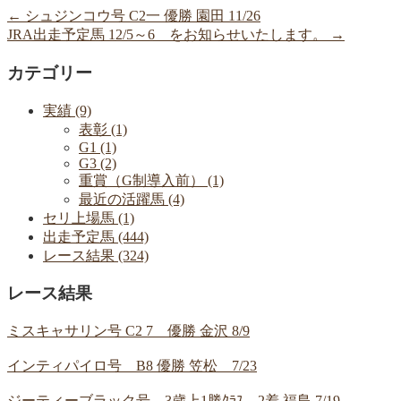
←
シュジンコウ号 C2一 優勝 園田 11/26
JRA出走予定馬 12/5～6 をお知らせいたします。
→
カテゴリー
実績 (9)
表彰 (1)
G1 (1)
G3 (2)
重賞（G制導入前） (1)
最近の活躍馬 (4)
セリ上場馬 (1)
出走予定馬 (444)
レース結果 (324)
レース結果
ミスキャサリン号 C2 7 優勝 金沢 8/9
インティパイロ号 B8 優勝 笠松 7/23
ジーティーブラック号 3歳上1勝ｸﾗｽ 2着 福島 7/19