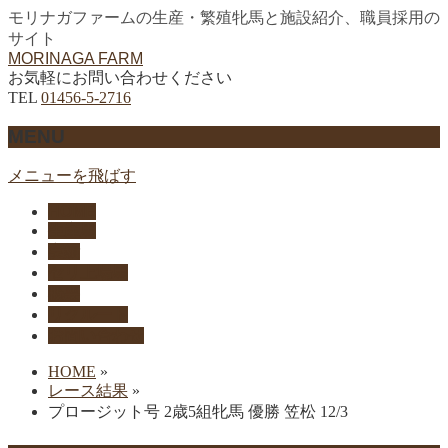
モリナガファームの生産・繁殖牝馬と施設紹介、職員採用の
サイト
MORINAGA FARM
お気軽にお問い合わせください
TEL
01456-5-2716
MENU
メニューを飛ばす
HOME
生産馬
実績
セリ上場馬
概要
リクルート
お問い合わせ
HOME
»
レース結果
»
プロージット号 2歳5組牝馬 優勝 笠松 12/3