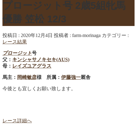
プロージット号 2歳5組牝馬
優勝 笠松 12/3
投稿日 : 2020年12月4日
投稿者 :
farm-morinaga
カテゴリー :
レース結果
プロージット
号
父：
キンシャサノキセキ(AUS)
母：
レイズユアグラス
馬主：
岡崎敏彦
様 所属：
伊藤強一
厩舎
今後とも宜しくお願い致します。
レース詳細へ