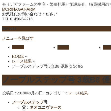
モリナガファームの生産・繁殖牝馬と施設紹介、職員採用の
MORINAGA FARM
お気軽にお問い合わせください
TEL 01456-5-2716
MENU
メニューを飛ばす
HOME
生産馬
実績
HOME
»
レース結果
»
ノーブルステップ号 3歳B8 優勝 金沢 8/5
ノーブルステップ号 3歳B8 優勝
投稿日 : 2018年8月20日
カテゴリー :
レース結果
ノーブルステップ
号
父：
ネオユニヴァース