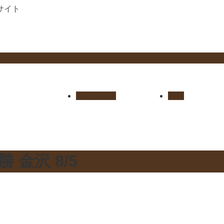
サイト
セリ上場馬
概要
 金沢 8/5