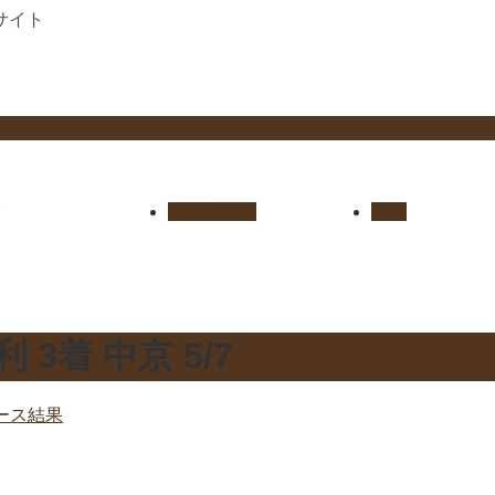
サイト
セリ上場馬
概要
3着 中京 5/7
ース結果