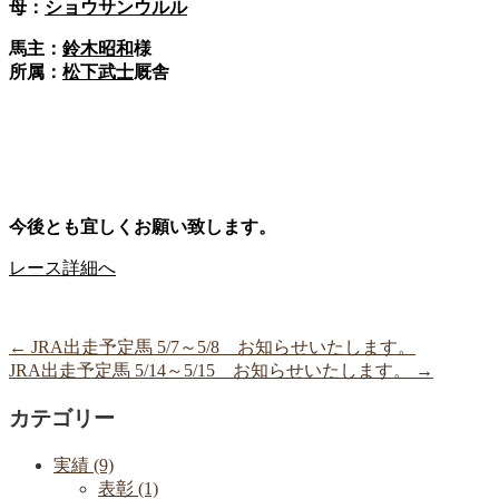
母：
ショウサンウルル
馬主：
鈴木昭和
様
所属：
松下武士
厩舎
今後とも宜しくお願い致します。
レース詳細へ
←
JRA出走予定馬 5/7～5/8 お知らせいたします。
JRA出走予定馬 5/14～5/15 お知らせいたします。
→
カテゴリー
実績 (9)
表彰 (1)