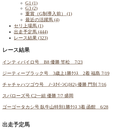
G1 (1)
G3 (2)
重賞（G制導入前） (1)
最近の活躍馬 (4)
セリ上場馬 (1)
出走予定馬 (444)
レース結果 (323)
レース結果
インティパイロ号 B8 優勝 笠松 7/23
ジーティーブラック号 3歳上1勝ｸﾗｽ 2着 福島 7/19
チャチャハツゴウ号 ﾉｰｽｸｲｰﾝC(H2) 優勝 門別 7/16
スパローズ号 C2一組 優勝 7/7 盛岡
ゴーゴータカシ号 臥牛山特別1勝ｸﾗｽ 3着 函館 6/28
出走予定馬