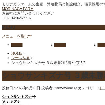
モリナガファームの生産・繁殖牝馬と施設紹介、職員採用の
MORINAGA FARM
お気軽にお問い合わせください
TEL 01456-5-2716
MENU
メニューを飛ばす
HOME
生産馬
実績
HOME
»
レース結果
»
ショウサンキズナ号 ３歳未勝利 3着 中京 5/7
ショウサンキズナ号 ３歳未勝利 
投稿日 : 2022年5月10日
投稿者 :
farm-morinaga
カテゴリー :
レ
ショウサンキズナ
号
父：
キズナ