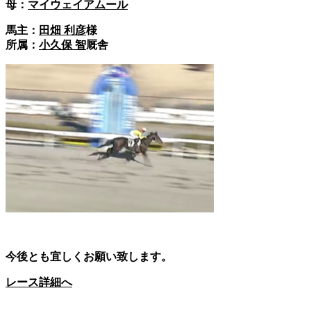
母：
マイウェイアムール
馬主：
田畑 利彦
様
所属：
小久保 智
厩舎
今後とも宜しくお願い致します。
レース詳細へ