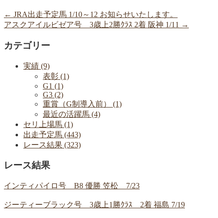
←
JRA出走予定馬 1/10～12 お知らせいたします。
アスクアイルビゼア号 3歳上2勝ｸﾗｽ 2着 阪神 1/11
→
カテゴリー
実績 (9)
表彰 (1)
G1 (1)
G3 (2)
重賞（G制導入前） (1)
最近の活躍馬 (4)
セリ上場馬 (1)
出走予定馬 (443)
レース結果 (323)
レース結果
インティパイロ号 B8 優勝 笠松 7/23
ジーティーブラック号 3歳上1勝ｸﾗｽ 2着 福島 7/19