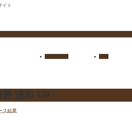
サイト
セリ上場馬
概要
 浦和 1/9
ース結果