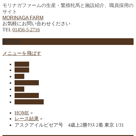
モリナガファームの生産・繁殖牝馬と施設紹介、職員採用の
サイト
MORINAGA FARM
お気軽にお問い合わせください
TEL
01456-5-2716
MENU
メニューを飛ばす
HOME
生産馬
実績
セリ上場馬
概要
リクルート
お問い合わせ
HOME
»
レース結果
»
アスクアイルビゼア号 4歳上2勝ｸﾗｽ 2着 東京 1/31