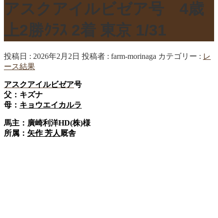
アスクアイルビゼア号 4歳
上2勝ｸﾗｽ 2着 東京 1/31
投稿日 : 2026年2月2日
投稿者 :
farm-morinaga
カテゴリー :
レ
ース結果
アスクアイルビゼア
号
父：キズナ
母：
キョウエイカルラ
馬主：廣崎利洋HD(株)様
所属：
矢作 芳人
厩舎