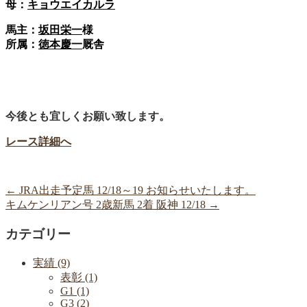
母：
キョウエイカルラ
馬主：
坂田栄一
様
所属：
徳本慶一
厩舎
今後とも宜しくお願い致します。
レース詳細へ
←
JRA出走予定馬 12/18～19 お知らせいたします。
キムケンリアン号 2歳新馬 2着 阪神 12/18
→
カテゴリー
実績 (9)
表彰 (1)
G1 (1)
G3 (2)