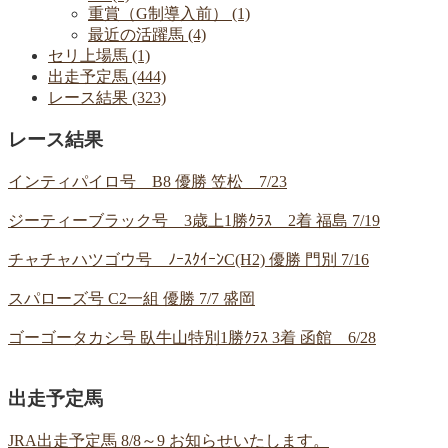
重賞（G制導入前） (1)
最近の活躍馬 (4)
セリ上場馬 (1)
出走予定馬 (444)
レース結果 (323)
レース結果
インティパイロ号 B8 優勝 笠松 7/23
ジーティーブラック号 3歳上1勝ｸﾗｽ 2着 福島 7/19
チャチャハツゴウ号 ﾉｰｽｸｲｰﾝC(H2) 優勝 門別 7/16
スパローズ号 C2一組 優勝 7/7 盛岡
ゴーゴータカシ号 臥牛山特別1勝ｸﾗｽ 3着 函館 6/28
出走予定馬
JRA出走予定馬 8/8～9 お知らせいたします。