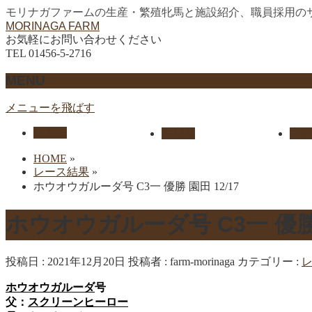
モリナガファームの生産・繁殖牝馬と施設紹介、職員採用の
MORINAGA FARM
お気軽にお問い合わせください
TEL 01456-5-2716
MENU
メニューを飛ばす
HOME
生産馬
実績
HOME
»
レース結果
»
ホウオウガルーダ号 C3一 優勝 園田 12/17
ホウオウガルーダ号 C3一 優勝 
投稿日 : 2021年12月20日
投稿者 :
farm-morinaga
カテゴリー :
ホウオウガルーダ
号
父：
スクリーンヒーロー