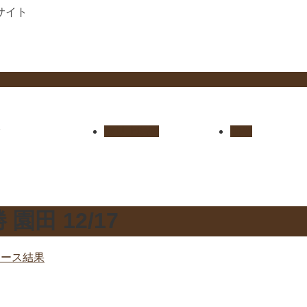
サイト
セリ上場馬
概要
園田 12/17
レース結果