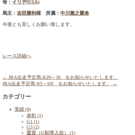
母：
イリデ(USA)
馬主：
吉田勝利
様 所属：
中川雅之
厩舎
今後とも宜しくお願い致します。
レース詳細へ
←
JRA出走予定馬 8/29～30 をお知らせいたします。
JRA出走予定馬 9/5～9/6 をお知らせいたします。
→
カテゴリー
実績 (9)
表彰 (1)
G1 (1)
G3 (2)
重賞（G制導入前） (1)