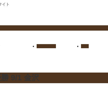
サイト
セリ上場馬
概要
 9/1 金沢