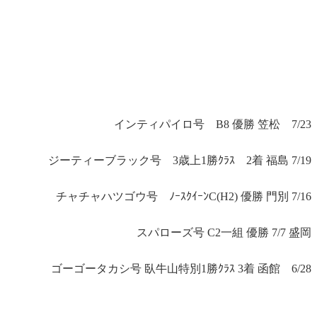
インティパイロ号 B8 優勝 笠松 7/23
ジーティーブラック号 3歳上1勝ｸﾗｽ 2着 福島 7/19
チャチャハツゴウ号 ﾉｰｽｸｲｰﾝC(H2) 優勝 門別 7/16
スパローズ号 C2一組 優勝 7/7 盛岡
ゴーゴータカシ号 臥牛山特別1勝ｸﾗｽ 3着 函館 6/28