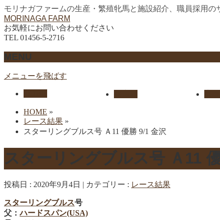
モリナガファームの生産・繁殖牝馬と施設紹介、職員採用の
MORINAGA FARM
お気軽にお問い合わせください
TEL 01456-5-2716
MENU
メニューを飛ばす
HOME
生産馬
実績
HOME
»
レース結果
»
スターリングブルス号 Ａ11 優勝 9/1 金沢
スターリングブルス号 Ａ11 優勝
投稿日 : 2020年9月4日
カテゴリー :
レース結果
スターリングブルス
号
父：
ハードスパン(USA)