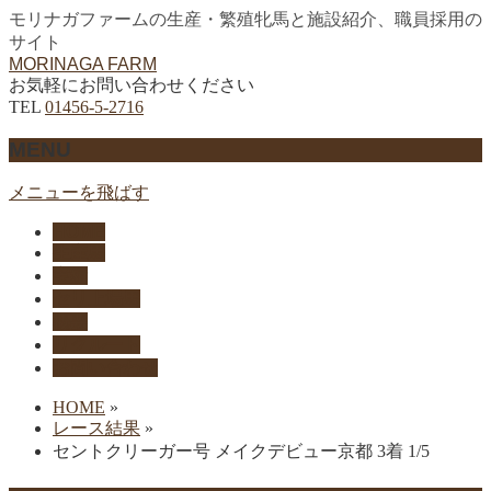
モリナガファームの生産・繁殖牝馬と施設紹介、職員採用の
サイト
MORINAGA FARM
お気軽にお問い合わせください
TEL
01456-5-2716
MENU
メニューを飛ばす
HOME
生産馬
実績
セリ上場馬
概要
リクルート
お問い合わせ
HOME
»
レース結果
»
セントクリーガー号 メイクデビュー京都 3着 1/5