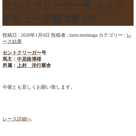
セントクリーガー号 メイク
デビュー京都 3着 1/5
投稿日 : 2020年1月6日
投稿者 :
farm-morinaga
カテゴリー :
レ
ース結果
セントクリーガー
号
馬主：
中居路博
様
所属：
上村 洋行
厩舎
今後とも宜しくお願い致します。
レース詳細へ