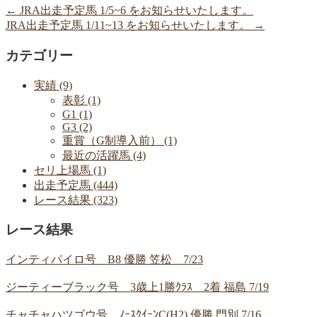
←
JRA出走予定馬 1/5~6 をお知らせいたします。
JRA出走予定馬 1/11~13 をお知らせいたします。
→
カテゴリー
実績 (9)
表彰 (1)
G1 (1)
G3 (2)
重賞（G制導入前） (1)
最近の活躍馬 (4)
セリ上場馬 (1)
出走予定馬 (444)
レース結果 (323)
レース結果
インティパイロ号 B8 優勝 笠松 7/23
ジーティーブラック号 3歳上1勝ｸﾗｽ 2着 福島 7/19
チャチャハツゴウ号 ﾉｰｽｸｲｰﾝC(H2) 優勝 門別 7/16