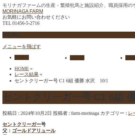
モリナガファームの生産・繁殖牝馬と施設紹介、職員採用の
MORINAGA FARM
お気軽にお問い合わせください
TEL 01456-5-2716
MENU
メニューを飛ばす
HOME
生産馬
実績
HOME
»
レース結果
»
セントクリーガー号 C1 6組 優勝 水沢 10/1
セントクリーガー号 C1 6組 優
投稿日 : 2024年10月2日
投稿者 :
farm-morinaga
カテゴリー :
レ
セントクリーガー
号
父：
ゴールドアリュール