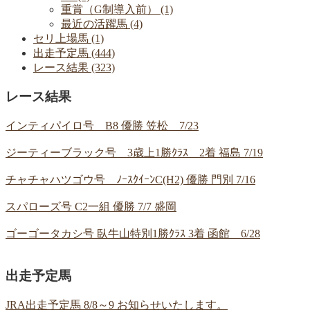
重賞（G制導入前） (1)
最近の活躍馬 (4)
セリ上場馬 (1)
出走予定馬 (444)
レース結果 (323)
レース結果
インティパイロ号 B8 優勝 笠松 7/23
ジーティーブラック号 3歳上1勝ｸﾗｽ 2着 福島 7/19
チャチャハツゴウ号 ﾉｰｽｸｲｰﾝC(H2) 優勝 門別 7/16
スパローズ号 C2一組 優勝 7/7 盛岡
ゴーゴータカシ号 臥牛山特別1勝ｸﾗｽ 3着 函館 6/28
出走予定馬
JRA出走予定馬 8/8～9 お知らせいたします。