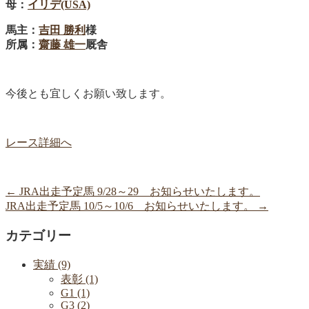
母：
イリデ(USA)
馬主：
吉田 勝利
様
所属：
齋藤 雄一
厩舎
今後とも宜しくお願い致します。
レース詳細へ
←
JRA出走予定馬 9/28～29 お知らせいたします。
JRA出走予定馬 10/5～10/6 お知らせいたします。
→
カテゴリー
実績 (9)
表彰 (1)
G1 (1)
G3 (2)