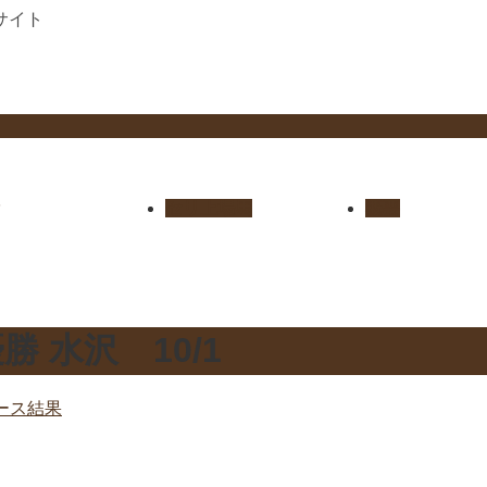
サイト
セリ上場馬
概要
勝 水沢 10/1
ース結果