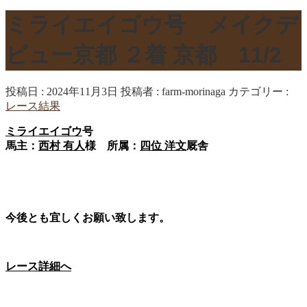
ミライエイゴウ号 メイクデ
ビュー京都 ２着 京都 11/2
投稿日 : 2024年11月3日
投稿者 :
farm-morinaga
カテゴリー :
レース結果
ミライエイゴウ
号
馬主：
西村 有人
様 所属：
四位 洋文
厩舎
今後とも宜しくお願い致します。
レース詳細へ