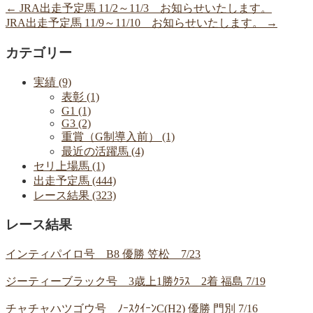
←
JRA出走予定馬 11/2～11/3 お知らせいたします。
JRA出走予定馬 11/9～11/10 お知らせいたします。
→
カテゴリー
実績 (9)
表彰 (1)
G1 (1)
G3 (2)
重賞（G制導入前） (1)
最近の活躍馬 (4)
セリ上場馬 (1)
出走予定馬 (444)
レース結果 (323)
レース結果
インティパイロ号 B8 優勝 笠松 7/23
ジーティーブラック号 3歳上1勝ｸﾗｽ 2着 福島 7/19
チャチャハツゴウ号 ﾉｰｽｸｲｰﾝC(H2) 優勝 門別 7/16