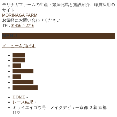
モリナガファームの生産・繁殖牝馬と施設紹介、職員採用の
サイト
MORINAGA FARM
お気軽にお問い合わせください
TEL
01456-5-2716
MENU
メニューを飛ばす
HOME
生産馬
実績
セリ上場馬
概要
リクルート
お問い合わせ
HOME
»
レース結果
»
ミライエイゴウ号 メイクデビュー京都 ２着 京都
11/2