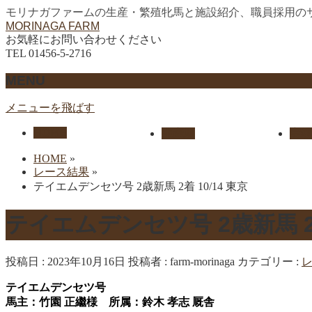
モリナガファームの生産・繁殖牝馬と施設紹介、職員採用の
MORINAGA FARM
お気軽にお問い合わせください
TEL 01456-5-2716
MENU
メニューを飛ばす
HOME
生産馬
実績
HOME
»
レース結果
»
テイエムデンセツ号 2歳新馬 2着 10/14 東京
テイエムデンセツ号 2歳新馬 2
投稿日 : 2023年10月16日
投稿者 :
farm-morinaga
カテゴリー :
テイエムデンセツ号
馬主：竹園 正繼様 所属：鈴木 孝志 厩舎