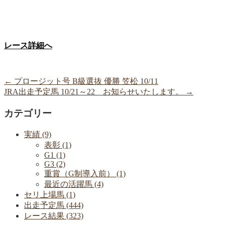
レース詳細へ
←
プロージット号 B級選抜 優勝 笠松 10/11
JRA出走予定馬 10/21～22 お知らせいたします。
→
カテゴリー
実績 (9)
表彰 (1)
G1 (1)
G3 (2)
重賞（G制導入前） (1)
最近の活躍馬 (4)
セリ上場馬 (1)
出走予定馬 (444)
レース結果 (323)