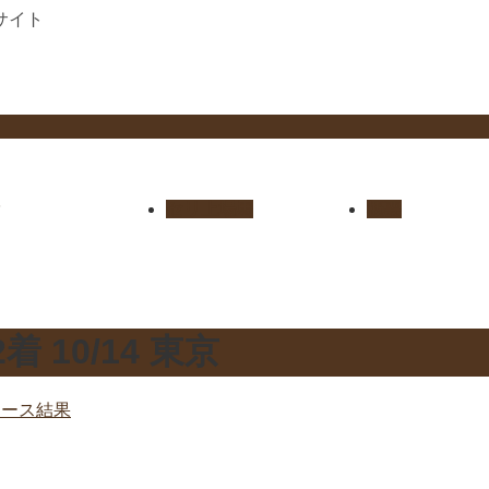
サイト
セリ上場馬
概要
着 10/14 東京
レース結果