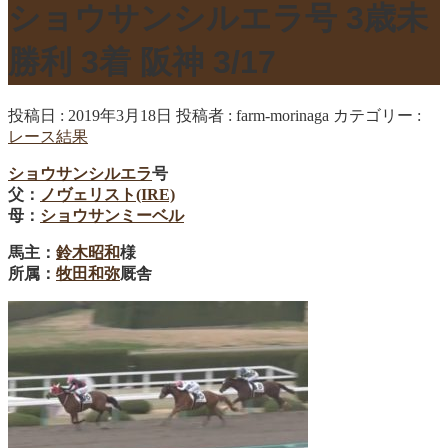
ショウサンシルエラ号 3歳未
勝利 3着 阪神 3/17
投稿日 : 2019年3月18日
投稿者 :
farm-morinaga
カテゴリー :
レース結果
ショウサンシルエラ
号
父：
ノヴェリスト(IRE)
母：
ショウサンミーベル
馬主：
鈴木昭和
様
所属：
牧田和弥
厩舎