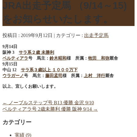
JRA出走予定馬 （9/14～15)
をお知らせいたします。
投稿日 : 2019年9月12日
カテゴリー :
出走予定馬
9月14日
阪神 3
サラ系２歳 未勝利
ベルティアラ
号 馬主：
鈴木昭和
様 所属：
牧田 和弥
厩舎
9月15日
中山 12
サラ系３歳以上 １０００万下
ウラガーノ
号 馬主：
藤田孟司
様 所属：
上村 洋行
厩舎
以上、宜しくお願いします。
←
ノーブルステップ号 B13 優勝 金沢 9/10
ベルティアラ号 2歳未勝利 優勝 阪神 9/14
→
カテゴリー
実績 (9)