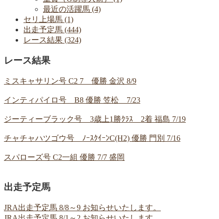
最近の活躍馬 (4)
セリ上場馬 (1)
出走予定馬 (444)
レース結果 (324)
レース結果
ミスキャサリン号 C2 7 優勝 金沢 8/9
インティパイロ号 B8 優勝 笠松 7/23
ジーティーブラック号 3歳上1勝ｸﾗｽ 2着 福島 7/19
チャチャハツゴウ号 ﾉｰｽｸｲｰﾝC(H2) 優勝 門別 7/16
スパローズ号 C2一組 優勝 7/7 盛岡
出走予定馬
JRA出走予定馬 8/8～9 お知らせいたします。
JRA出走予定馬 8/1～2 お知らせいたします。