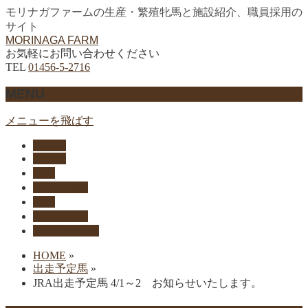
モリナガファームの生産・繁殖牝馬と施設紹介、職員採用の
サイト
MORINAGA FARM
お気軽にお問い合わせください
TEL
01456-5-2716
MENU
メニューを飛ばす
HOME
生産馬
実績
セリ上場馬
概要
リクルート
お問い合わせ
HOME
»
出走予定馬
»
JRA出走予定馬 4/1～2 お知らせいたします。