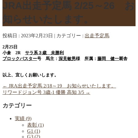
JRA出走予定馬 2/25～26 お
知らせいたします。
投稿日 : 2023年2月23日
カテゴリー :
出走予定馬
2月25
日
小倉 2R
サラ系３歳 未勝利
ブロックバスター
号 馬主：
深見敏男
様 所属：
藤岡 健一
厩舎
以上、宜しくお願いします。
←
JRA出走予定馬 2/18～19 お知らせいたします。
リワードジョン号 3歳-1 優勝 高知 3/5
→
カテゴリー
実績 (9)
表彰 (1)
G1 (1)
G3 (2)