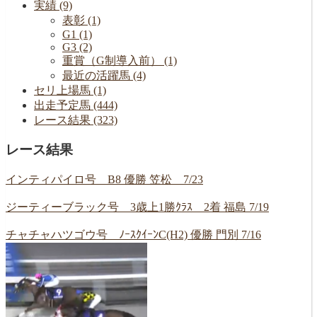
実績 (9)
表彰 (1)
G1 (1)
G3 (2)
重賞（G制導入前） (1)
最近の活躍馬 (4)
セリ上場馬 (1)
出走予定馬 (444)
レース結果 (323)
レース結果
インティパイロ号 B8 優勝 笠松 7/23
ジーティーブラック号 3歳上1勝ｸﾗｽ 2着 福島 7/19
チャチャハツゴウ号 ﾉｰｽｸｲｰﾝC(H2) 優勝 門別 7/16