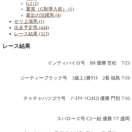
G3 (2)
重賞（G制導入前） (1)
最近の活躍馬 (4)
セリ上場馬 (1)
出走予定馬 (444)
レース結果 (323)
レース結果
インティパイロ号 B8 優勝 笠松 7/23
ジーティーブラック号 3歳上1勝ｸﾗｽ 2着 福島 7/19
チャチャハツゴウ号 ﾉｰｽｸｲｰﾝC(H2) 優勝 門別 7/16
スパローズ号 C2一組 優勝 7/7 盛岡