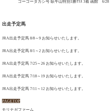
ゴーゴータカシ号 臥牛山特別1勝ｸﾗｽ 3着 函館 6/28
出走予定馬
JRA出走予定馬 8/8～9 お知らせいたします。
JRA出走予定馬 8/1～2 お知らせいたします。
JRA出走予定馬 7/25～26 お知らせいたします。
JRA出走予定馬 7/18～19 お知らせいたします。
JRA出走予定馬 7/11～12 お知らせいたします。
PAGETOP
モリナガファーム