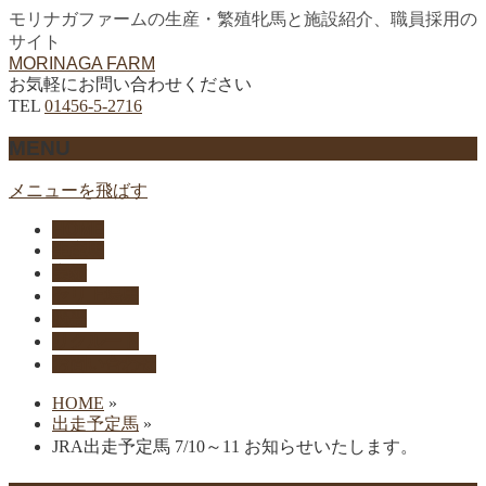
モリナガファームの生産・繁殖牝馬と施設紹介、職員採用の
サイト
MORINAGA FARM
お気軽にお問い合わせください
TEL
01456-5-2716
MENU
メニューを飛ばす
HOME
生産馬
実績
セリ上場馬
概要
リクルート
お問い合わせ
HOME
»
出走予定馬
»
JRA出走予定馬 7/10～11 お知らせいたします。