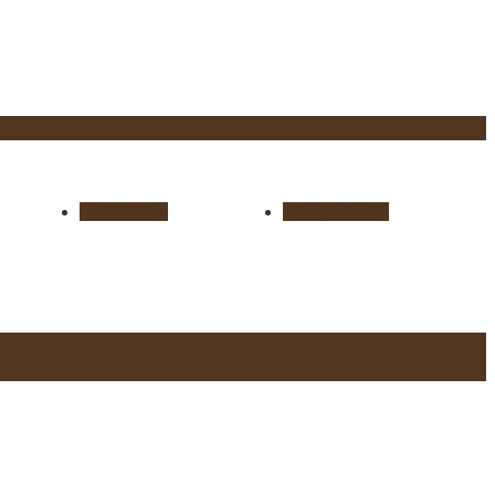
リクルート
お問い合わせ