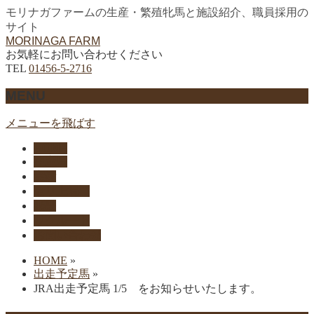
モリナガファームの生産・繁殖牝馬と施設紹介、職員採用の
サイト
MORINAGA FARM
お気軽にお問い合わせください
TEL
01456-5-2716
MENU
メニューを飛ばす
HOME
生産馬
実績
セリ上場馬
概要
リクルート
お問い合わせ
HOME
»
出走予定馬
»
JRA出走予定馬 1/5 をお知らせいたします。