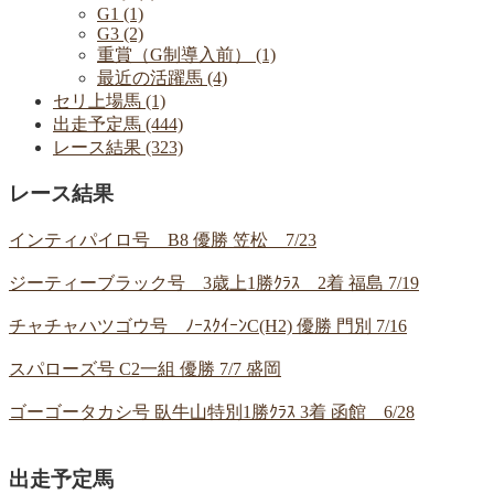
G1 (1)
G3 (2)
重賞（G制導入前） (1)
最近の活躍馬 (4)
セリ上場馬 (1)
出走予定馬 (444)
レース結果 (323)
レース結果
インティパイロ号 B8 優勝 笠松 7/23
ジーティーブラック号 3歳上1勝ｸﾗｽ 2着 福島 7/19
チャチャハツゴウ号 ﾉｰｽｸｲｰﾝC(H2) 優勝 門別 7/16
スパローズ号 C2一組 優勝 7/7 盛岡
ゴーゴータカシ号 臥牛山特別1勝ｸﾗｽ 3着 函館 6/28
出走予定馬