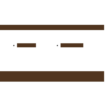
リクルート
お問い合わせ