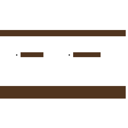
リクルート
お問い合わせ