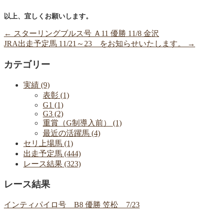
以上、宜しくお願いします。
←
スターリングブルス号 Ａ11 優勝 11/8 金沢
JRA出走予定馬 11/21～23 をお知らせいたします。
→
カテゴリー
実績 (9)
表彰 (1)
G1 (1)
G3 (2)
重賞（G制導入前） (1)
最近の活躍馬 (4)
セリ上場馬 (1)
出走予定馬 (444)
レース結果 (323)
レース結果
インティパイロ号 B8 優勝 笠松 7/23