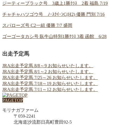
ジーティーブラック号 3歳上1勝ｸﾗｽ 2着 福島 7/19
チャチャハツゴウ号 ﾉｰｽｸｲｰﾝC(H2) 優勝 門別 7/16
スパローズ号 C2一組 優勝 7/7 盛岡
ゴーゴータカシ号 臥牛山特別1勝ｸﾗｽ 3着 函館 6/28
出走予定馬
JRA出走予定馬 8/8～9 お知らせいたします。
JRA出走予定馬 8/1～2 お知らせいたします。
JRA出走予定馬 7/25～26 お知らせいたします。
JRA出走予定馬 7/18～19 お知らせいたします。
JRA出走予定馬 7/11～12 お知らせいたします。
PAGETOP
モリナガファーム
〒059-2241
北海道沙流郡日高町豊田92-5