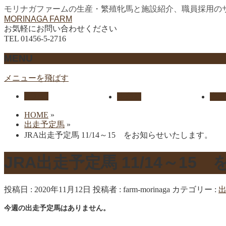
モリナガファームの生産・繁殖牝馬と施設紹介、職員採用の
MORINAGA FARM
お気軽にお問い合わせください
TEL 01456-5-2716
MENU
メニューを飛ばす
HOME
生産馬
実績
HOME
»
出走予定馬
»
JRA出走予定馬 11/14～15 をお知らせいたします。
JRA出走予定馬 11/14～1
投稿日 : 2020年11月12日
投稿者 :
farm-morinaga
カテゴリー :
今週の出走予定馬はありません。