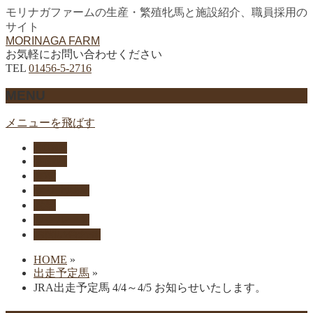
モリナガファームの生産・繁殖牝馬と施設紹介、職員採用の
サイト
MORINAGA FARM
お気軽にお問い合わせください
TEL
01456-5-2716
MENU
メニューを飛ばす
HOME
生産馬
実績
セリ上場馬
概要
リクルート
お問い合わせ
HOME
»
出走予定馬
»
JRA出走予定馬 4/4～4/5 お知らせいたします。