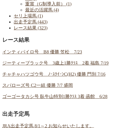
重賞（G制導入前） (1)
最近の活躍馬 (4)
セリ上場馬 (1)
出走予定馬 (443)
レース結果 (323)
レース結果
インティパイロ号 B8 優勝 笠松 7/23
ジーティーブラック号 3歳上1勝ｸﾗｽ 2着 福島 7/19
チャチャハツゴウ号 ﾉｰｽｸｲｰﾝC(H2) 優勝 門別 7/16
スパローズ号 C2一組 優勝 7/7 盛岡
ゴーゴータカシ号 臥牛山特別1勝ｸﾗｽ 3着 函館 6/28
出走予定馬
JRA出走予定馬 8/1～2 お知らせいたします。