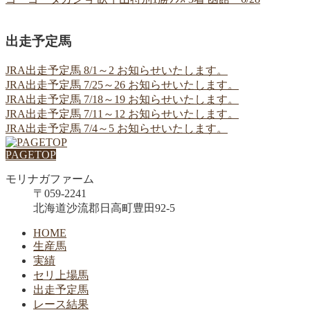
出走予定馬
JRA出走予定馬 8/1～2 お知らせいたします。
JRA出走予定馬 7/25～26 お知らせいたします。
JRA出走予定馬 7/18～19 お知らせいたします。
JRA出走予定馬 7/11～12 お知らせいたします。
JRA出走予定馬 7/4～5 お知らせいたします。
PAGETOP
モリナガファーム
〒059-2241
北海道沙流郡日高町豊田92-5
HOME
生産馬
実績
セリ上場馬
出走予定馬
レース結果