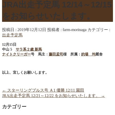
JRA出走予定馬 12/14～12/15
をお知らせいたします。
投稿日 : 2019年12月12日
投稿者 :
farm-morinaga
カテゴリー :
出走予定馬
12月15日
中山 5
サラ系２歳 新馬
ナイトクリーガー
号 馬主：
藤田孟司
様 所属：
的場 均
厩舎
以上、宜しくお願いします。
←
スターリングブルス号 Ａ1 優勝 12/11 園田
JRA出走予定馬 12/21～12/22 をお知らせいたします。
→
カテゴリー