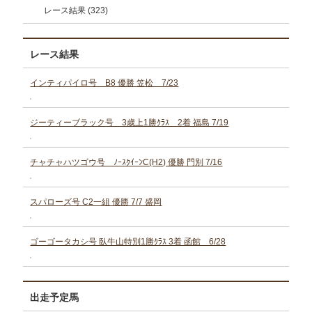
レース結果 (323)
レース結果
インティパイロ号 B8 優勝 笠松 7/23
ジーティーブラック号 3歳上1勝ｸﾗｽ 2着 福島 7/19
チャチャハツゴウ号 ﾉｰｽｸｲｰﾝC(H2) 優勝 門別 7/16
スパローズ号 C2一組 優勝 7/7 盛岡
ゴーゴータカシ号 臥牛山特別1勝ｸﾗｽ 3着 函館 6/28
出走予定馬