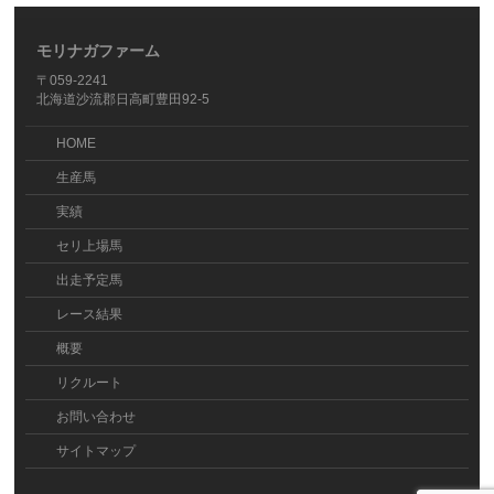
モリナガファーム
〒059-2241
北海道沙流郡日高町豊田92-5
HOME
生産馬
実績
セリ上場馬
出走予定馬
レース結果
概要
リクルート
お問い合わせ
サイトマップ