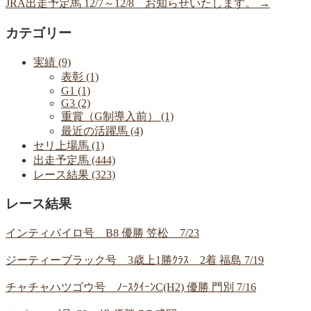
JRA出走予定馬 12/7～12/8 お知らせいたします。
→
カテゴリー
実績 (9)
表彰 (1)
G1 (1)
G3 (2)
重賞（G制導入前） (1)
最近の活躍馬 (4)
セリ上場馬 (1)
出走予定馬 (444)
レース結果 (323)
レース結果
インティパイロ号 B8 優勝 笠松 7/23
ジーティーブラック号 3歳上1勝ｸﾗｽ 2着 福島 7/19
チャチャハツゴウ号 ﾉｰｽｸｲｰﾝC(H2) 優勝 門別 7/16