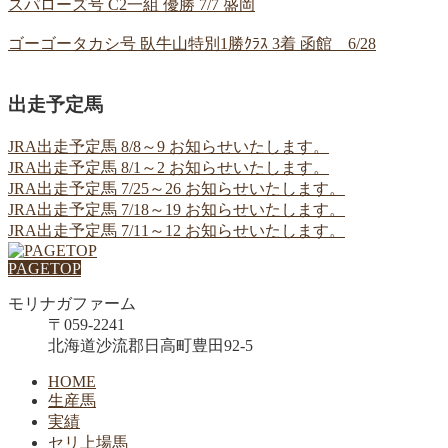
スパローズ号 C2一組 優勝 7/7 盛岡
ゴーゴータカシ号 臥牛山特別1勝ｸﾗｽ 3着 函館 6/28
出走予定馬
JRA出走予定馬 8/8～9 お知らせいたします。
JRA出走予定馬 8/1～2 お知らせいたします。
JRA出走予定馬 7/25～26 お知らせいたします。
JRA出走予定馬 7/18～19 お知らせいたします。
JRA出走予定馬 7/11～12 お知らせいたします。
PAGETOP
モリナガファーム
〒059-2241
北海道沙流郡日高町豊田92-5
HOME
生産馬
実績
セリ上場馬