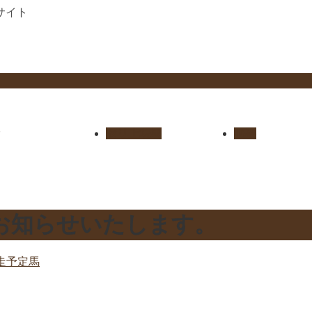
サイト
セリ上場馬
概要
16 お知らせいたします。
走予定馬