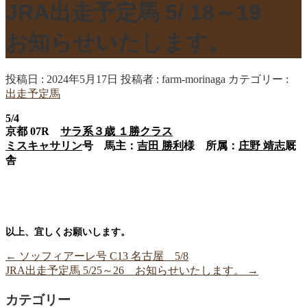
JRA出走予定馬 5/ 18～19
お知らせいたします。
投稿日 : 2024年5月17日
投稿者 :
farm-morinaga
カテゴリー :
出走予定馬
5/4
京都 07R
サラ系３歳 １勝クラス
ミスキャサリン
号 馬主：
吉田 勝利
様 所属：
庄野 靖志
厩
舎
以上、宜しくお願いします。
←
ソッフィアーレ号 C13 名古屋 5/8
JRA出走予定馬 5/25～26 お知らせいたします。
→
カテゴリー