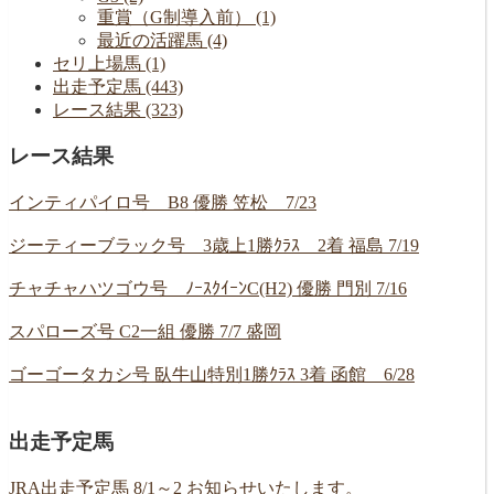
重賞（G制導入前） (1)
最近の活躍馬 (4)
セリ上場馬 (1)
出走予定馬 (443)
レース結果 (323)
レース結果
インティパイロ号 B8 優勝 笠松 7/23
ジーティーブラック号 3歳上1勝ｸﾗｽ 2着 福島 7/19
チャチャハツゴウ号 ﾉｰｽｸｲｰﾝC(H2) 優勝 門別 7/16
スパローズ号 C2一組 優勝 7/7 盛岡
ゴーゴータカシ号 臥牛山特別1勝ｸﾗｽ 3着 函館 6/28
出走予定馬
JRA出走予定馬 8/1～2 お知らせいたします。