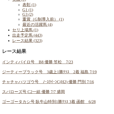
表彰 (1)
G1 (1)
G3 (2)
重賞（G制導入前） (1)
最近の活躍馬 (4)
セリ上場馬 (1)
出走予定馬 (443)
レース結果 (323)
レース結果
インティパイロ号 B8 優勝 笠松 7/23
ジーティーブラック号 3歳上1勝ｸﾗｽ 2着 福島 7/19
チャチャハツゴウ号 ﾉｰｽｸｲｰﾝC(H2) 優勝 門別 7/16
スパローズ号 C2一組 優勝 7/7 盛岡
ゴーゴータカシ号 臥牛山特別1勝ｸﾗｽ 3着 函館 6/28