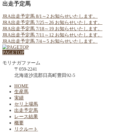
出走予定馬
JRA出走予定馬 8/1～2 お知らせいたします。
JRA出走予定馬 7/25～26 お知らせいたします。
JRA出走予定馬 7/18～19 お知らせいたします。
JRA出走予定馬 7/11～12 お知らせいたします。
JRA出走予定馬 7/4～5 お知らせいたします。
PAGETOP
モリナガファーム
〒059-2241
北海道沙流郡日高町豊田92-5
HOME
生産馬
実績
セリ上場馬
出走予定馬
レース結果
概要
リクルート