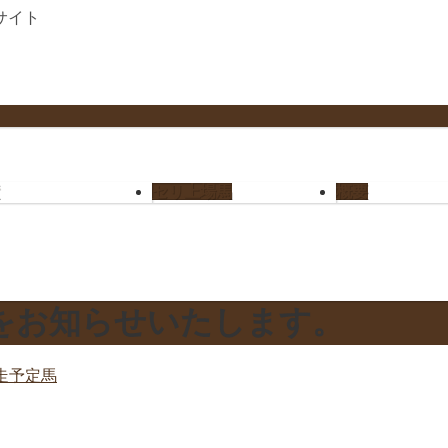
サイト
セリ上場馬
概要
21 をお知らせいたします。
走予定馬