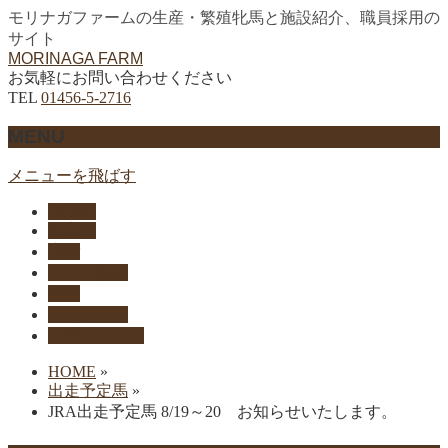
モリナガファームの生産・繁殖牝馬と施設紹介、職員採用の
サイト
MORINAGA FARM
お気軽にお問い合わせください
TEL
01456-5-2716
MENU
メニューを飛ばす
HOME
生産馬
実績
セリ上場馬
概要
リクルート
お問い合わせ
HOME
»
出走予定馬
»
JRA出走予定馬 8/19～20 お知らせいたします。