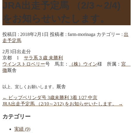
JRA出走予定馬 （2/3～2/4)
をお知らせいたします。
投稿日 : 2018年2月1日
投稿者 :
farm-morinaga
カテゴリー :
出
走予定馬
2月3日出走分
京都 1
サラ系３歳 未勝利
ウインストロベリー
号 馬主：
（株）ウイン
様 所属：
宮
徹
厩舎
厩舎
以上、宜しくお願いします。
←
ビップベリンダ号 3歳未勝利 3着 1/27 中京
JRA出走予定馬 （2/10～2/12) をお知らせいたします。
→
カテゴリー
実績 (9)