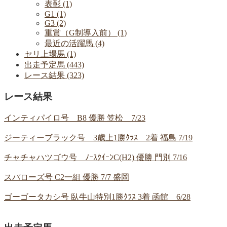
表彰 (1)
G1 (1)
G3 (2)
重賞（G制導入前） (1)
最近の活躍馬 (4)
セリ上場馬 (1)
出走予定馬 (443)
レース結果 (323)
レース結果
インティパイロ号 B8 優勝 笠松 7/23
ジーティーブラック号 3歳上1勝ｸﾗｽ 2着 福島 7/19
チャチャハツゴウ号 ﾉｰｽｸｲｰﾝC(H2) 優勝 門別 7/16
スパローズ号 C2一組 優勝 7/7 盛岡
ゴーゴータカシ号 臥牛山特別1勝ｸﾗｽ 3着 函館 6/28