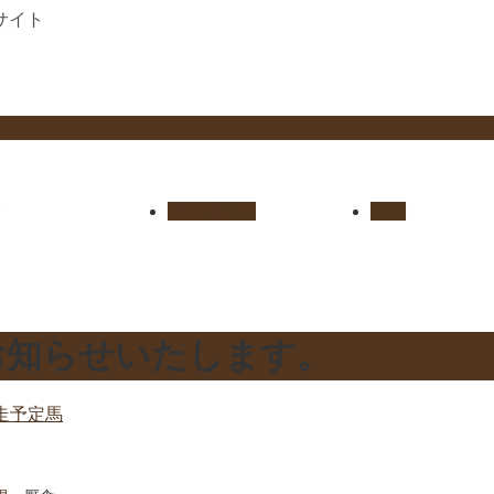
サイト
セリ上場馬
概要
 をお知らせいたします。
走予定馬