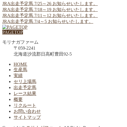
JRA出走予定馬 7/25～26 お知らせいたします。
JRA出走予定馬 7/18～19 お知らせいたします。
JRA出走予定馬 7/11～12 お知らせいたします。
JRA出走予定馬 7/4～5 お知らせいたします。
PAGETOP
モリナガファーム
〒059-2241
北海道沙流郡日高町豊田92-5
HOME
生産馬
実績
セリ上場馬
出走予定馬
レース結果
概要
リクルート
お問い合わせ
サイトマップ