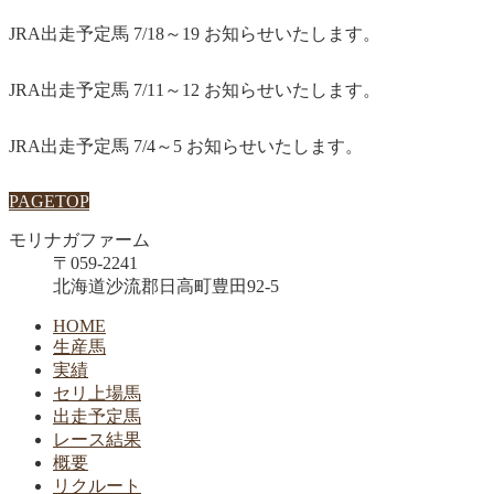
JRA出走予定馬 7/18～19 お知らせいたします。
JRA出走予定馬 7/11～12 お知らせいたします。
JRA出走予定馬 7/4～5 お知らせいたします。
PAGETOP
モリナガファーム
〒059-2241
北海道沙流郡日高町豊田92-5
HOME
生産馬
実績
セリ上場馬
出走予定馬
レース結果
概要
リクルート