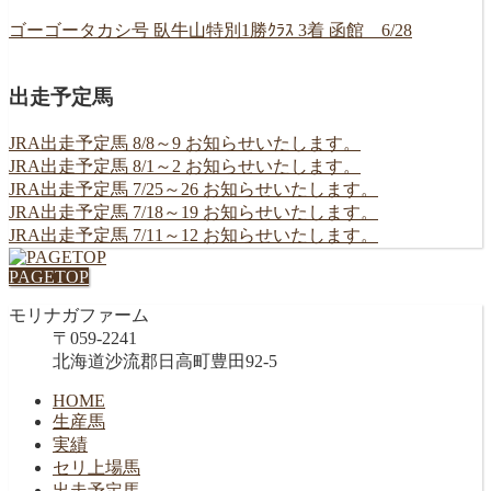
ゴーゴータカシ号 臥牛山特別1勝ｸﾗｽ 3着 函館 6/28
出走予定馬
JRA出走予定馬 8/8～9 お知らせいたします。
JRA出走予定馬 8/1～2 お知らせいたします。
JRA出走予定馬 7/25～26 お知らせいたします。
JRA出走予定馬 7/18～19 お知らせいたします。
JRA出走予定馬 7/11～12 お知らせいたします。
PAGETOP
モリナガファーム
〒059-2241
北海道沙流郡日高町豊田92-5
HOME
生産馬
実績
セリ上場馬
出走予定馬