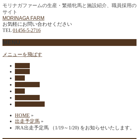
モリナガファームの生産・繁殖牝馬と施設紹介、職員採用の
サイト
MORINAGA FARM
お気軽にお問い合わせください
TEL
01456-5-2716
MENU
メニューを飛ばす
HOME
生産馬
実績
セリ上場馬
概要
リクルート
お問い合わせ
HOME
»
出走予定馬
»
JRA出走予定馬 （1/19～1/20) をお知らせいたします。