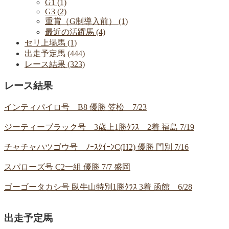
G1 (1)
G3 (2)
重賞（G制導入前） (1)
最近の活躍馬 (4)
セリ上場馬 (1)
出走予定馬 (444)
レース結果 (323)
レース結果
インティパイロ号 B8 優勝 笠松 7/23
ジーティーブラック号 3歳上1勝ｸﾗｽ 2着 福島 7/19
チャチャハツゴウ号 ﾉｰｽｸｲｰﾝC(H2) 優勝 門別 7/16
スパローズ号 C2一組 優勝 7/7 盛岡
ゴーゴータカシ号 臥牛山特別1勝ｸﾗｽ 3着 函館 6/28
出走予定馬