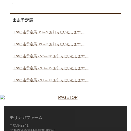
出走予定馬
JRA出走予定馬 8/8～9 お知らせいたします。
JRA出走予定馬 8/1～2 お知らせいたします。
JRA出走予定馬 7/25～26 お知らせいたします。
JRA出走予定馬 7/18～19 お知らせいたします。
JRA出走予定馬 7/11～12 お知らせいたします。
モリナガファーム
〒059-2241
北海道沙流郡日高町豊田92-5