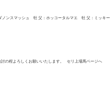
：ダノンスマッシュ 牡 父：ホッコータルマエ 牡 父：ミッキ
 ご検討の程よろしくお願いいたします。 セリ上場馬ページへ