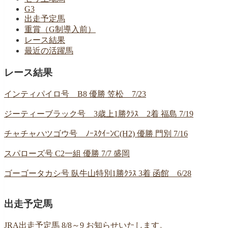
G3
出走予定馬
重賞（G制導入前）
レース結果
最近の活躍馬
レース結果
インティパイロ号 B8 優勝 笠松 7/23
ジーティーブラック号 3歳上1勝ｸﾗｽ 2着 福島 7/19
チャチャハツゴウ号 ﾉｰｽｸｲｰﾝC(H2) 優勝 門別 7/16
スパローズ号 C2一組 優勝 7/7 盛岡
ゴーゴータカシ号 臥牛山特別1勝ｸﾗｽ 3着 函館 6/28
出走予定馬
JRA出走予定馬 8/8～9 お知らせいたします。